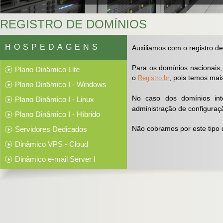
REGISTRO DE DOMÍNIOS
HOSPEDAGENS
Auxiliamos com o registro d
Para os domínios nacionais,
Plano Dinâmico Lite
o
, pois temos mai
Registro.br
Plano Dinâmico I - Windows
No caso dos domínios int
Plano Dinâmico I - Linux
administração de configura
Plano Dinâmico I - Híbrido
Não cobramos por este tipo d
Servidores Dedicados
Dinâmico VPS - Cloud
Dinâmico e-mail Server I