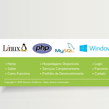
• Home
• Hospedagens Disponíveis
• Login
• Sobre
• Serviços Complementares
• Parceiros
• Como Funciona
• Portfólio de Desenvolvimento
• Contato
Copyright © 2008 Sistema Dinâmico. Todos direitos reservados.