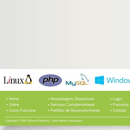
• Home
• Hospedagens Disponíveis
• Login
• Sobre
• Serviços Complementares
• Parceiros
• Como Funciona
• Portfólio de Desenvolvimento
• Contato
Copyright © 2008 Sistema Dinâmico. Todos direitos reservados.