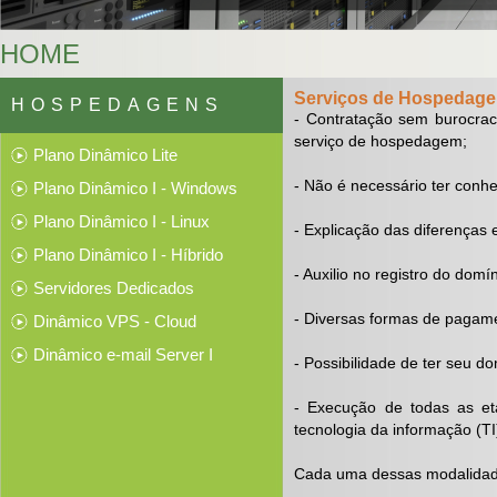
HOME
Serviços de Hospedage
HOSPEDAGENS
- Contratação sem burocrac
serviço de hospedagem;
Plano Dinâmico Lite
- Não é necessário ter conh
Plano Dinâmico I - Windows
Plano Dinâmico I - Linux
- Explicação das diferenças 
Plano Dinâmico I - Híbrido
- Auxilio no registro do domí
Servidores Dedicados
- Diversas formas de pagame
Dinâmico VPS - Cloud
Dinâmico e-mail Server I
- Possibilidade de ter seu d
- Execução de todas as et
tecnologia da informação (TI
Cada uma dessas modalidade