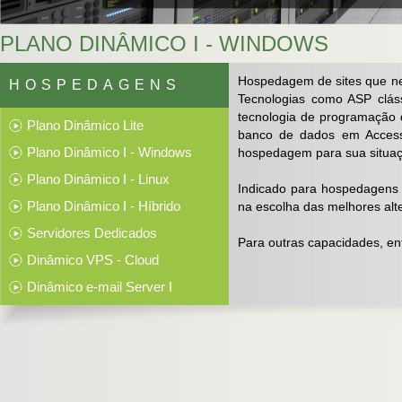
PLANO DINÂMICO I - WINDOWS
Hospedagem de sites que nec
HOSPEDAGENS
Tecnologias como ASP clás
tecnologia de programação
Plano Dinâmico Lite
banco de dados em Access
Plano Dinâmico I - Windows
hospedagem para sua situaç
Plano Dinâmico I - Linux
Indicado para hospedagens
Plano Dinâmico I - Híbrido
na escolha das melhores alte
Servidores Dedicados
Para outras capacidades, en
Dinâmico VPS - Cloud
Dinâmico e-mail Server I