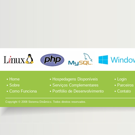
• Home
• Hospedagens Disponíveis
• Login
• Sobre
• Serviços Complementares
• Parceiros
• Como Funciona
• Portfólio de Desenvolvimento
• Contato
Copyright © 2008 Sistema Dinâmico. Todos direitos reservados.