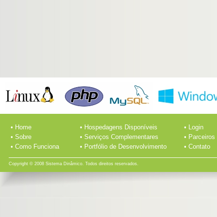
• Home
• Hospedagens Disponíveis
• Login
• Sobre
• Serviços Complementares
• Parceiros
• Como Funciona
• Portfólio de Desenvolvimento
• Contato
Copyright © 2008 Sistema Dinâmico. Todos direitos reservados.