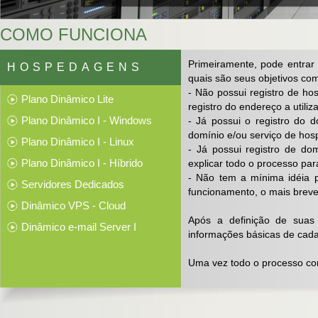
COMO FUNCIONA
Primeiramente, pode entrar
HOSPEDAGENS
quais são seus objetivos co
- Não possui registro de ho
Plano Dinâmico Lite
registro do endereço a utiliza
Plano Dinâmico I - Windows
- Já possui o registro do d
domínio e/ou serviço de hos
Plano Dinâmico I - Linux
- Já possui registro de do
Plano Dinâmico I - Híbrido
explicar todo o processo par
- Não tem a mínima idéia 
Servidores Dedicados
funcionamento, o mais breve
Dinâmico VPS - Cloud
Após a definição de suas
Dinâmico e-mail Server I
informações básicas de cada
Uma vez todo o processo con