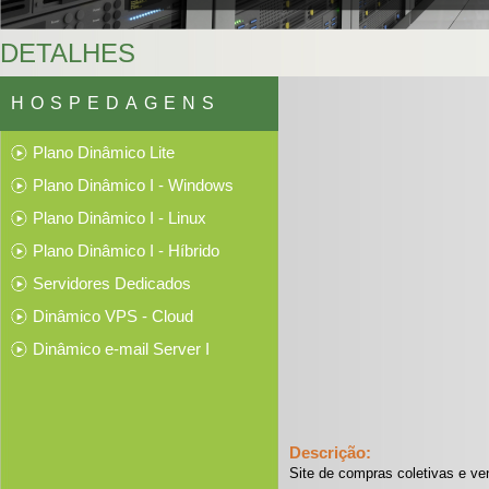
DETALHES
HOSPEDAGENS
Plano Dinâmico Lite
Plano Dinâmico I - Windows
Plano Dinâmico I - Linux
Plano Dinâmico I - Híbrido
Servidores Dedicados
Dinâmico VPS - Cloud
Dinâmico e-mail Server I
Descrição:
Site de compras coletivas e ve