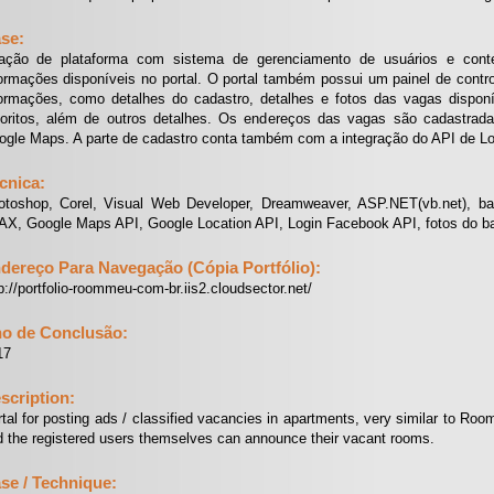
se:
iação de plataforma com sistema de gerenciamento de usuários e conte
ormações disponíveis no portal. O portal também possui um painel de contr
formações, como detalhes do cadastro, detalhes e fotos das vagas disponí
voritos, além de outros detalhes. Os endereços das vagas são cadastrad
ogle Maps. A parte de cadastro conta também com a integração do API de L
cnica:
otoshop, Corel, Visual Web Developer, Dreamweaver, ASP.NET(vb.net), ban
AX, Google Maps API, Google Location API, Login Facebook API, fotos do b
dereço Para Navegação (Cópia Portfólio):
p://portfolio-roommeu-com-br.iis2.cloudsector.net/
o de Conclusão:
17
scription:
tal for posting ads / classified vacancies in apartments, very similar to Roo
 the registered users themselves can announce their vacant rooms.
se / Technique: