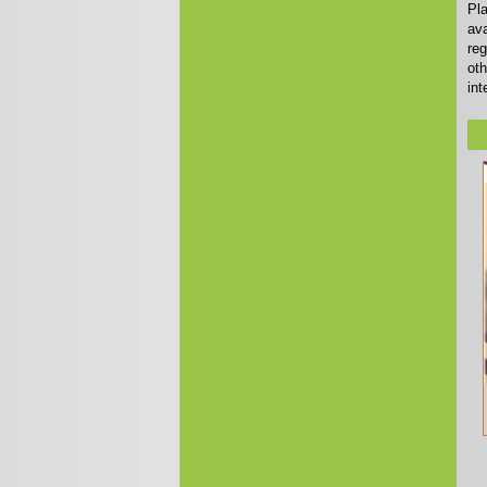
Pla
ava
reg
oth
int