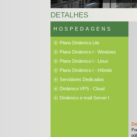
DETALHES
HOSPEDAGENS
Plano Dinâmico Lite
Plano Dinâmico I - Windows
Plano Dinâmico I - Linux
Plano Dinâmico I - Híbrido
Servidores Dedicados
Dinâmico VPS - Cloud
Dinâmico e-mail Server I
De
Po
pú