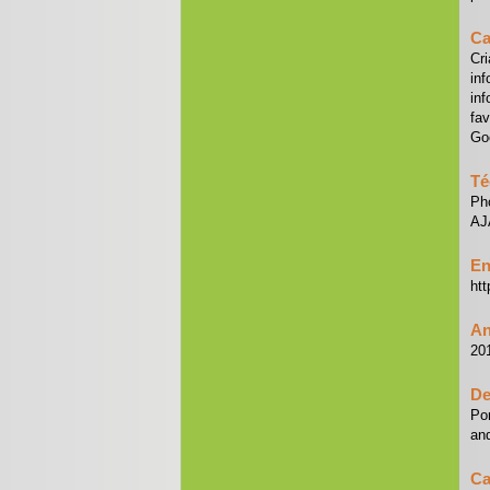
Ca
Cr
inf
in
fa
Go
Té
Ph
AJ
En
htt
An
20
De
Por
and
Ca