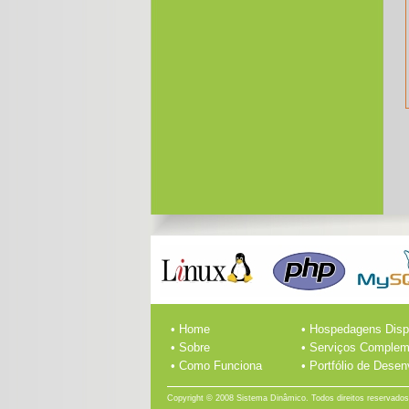
• Home
• Hospedagens Disp
• Sobre
• Serviços Complem
• Como Funciona
• Portfólio de Dese
Copyright © 2008 Sistema Dinâmico. Todos direitos reservados