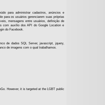
údo para administrar cadastros, anúncios e
ole para os usuários gerenciarem suas próprias
veis, mensagens entre usuários, definição de
as com auxílio dos API do Google Location e
ogin do Facebook.
co de dados SQL Server, javascript, jquery,
anco de imagens com o qual trabalhamos.
mGo. However, it is targeted at the LGBT public