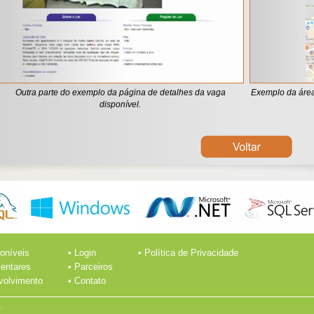
Outra parte do exemplo da página de detalhes da vaga
Exemplo da área
disponível.
oníveis
• Login
• Política de Privacidade
entares
• Parceiros
nvolvimento
• Contato
.