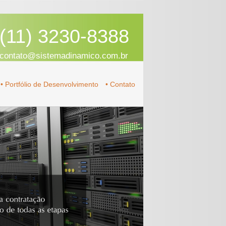
(11) 3230-8388
contato@sistemadinamico.com.br
• Portfólio de Desenvolvimento
• Contato