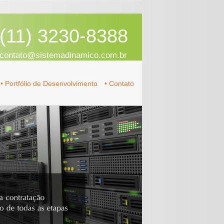
(11) 3230-8388
contato@sistemadinamico.com.br
• Portfólio de Desenvolvimento
• Contato