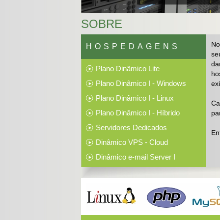
SOBRE
No
HOSPEDAGENS
se
da
Plano Dinâmico Lite
ho
Plano Dinâmico I - Windows
ex
Plano Dinâmico I - Linux
Ca
Plano Dinâmico I - Híbrido
pa
Servidores Dedicados
En
Dinâmico VPS - Cloud
Dinâmico e-mail Server I