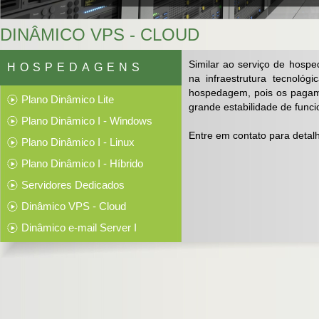
DINÂMICO VPS - CLOUD
Similar ao serviço de hospe
HOSPEDAGENS
na infraestrutura tecnoló
hospedagem, pois os pagam
Plano Dinâmico Lite
grande estabilidade de fun
Plano Dinâmico I - Windows
Entre em contato para detal
Plano Dinâmico I - Linux
Plano Dinâmico I - Híbrido
Servidores Dedicados
Dinâmico VPS - Cloud
Dinâmico e-mail Server I