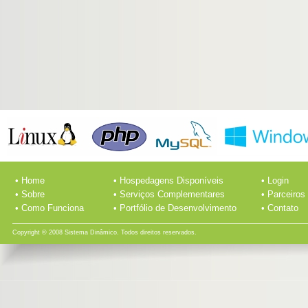
• Home
• Hospedagens Disponíveis
• Login
• Sobre
• Serviços Complementares
• Parceiros
• Como Funciona
• Portfólio de Desenvolvimento
• Contato
Copyright © 2008 Sistema Dinâmico. Todos direitos reservados.