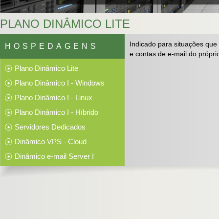
PLANO DINÂMICO LITE
Indicado para situações qu
HOSPEDAGENS
e contas de e-mail do própri
Plano Dinâmico Lite
Plano Dinâmico I - Windows
Plano Dinâmico I - Linux
Plano Dinâmico I - Híbrido
Servidores Dedicados
Dinâmico VPS - Cloud
Dinâmico e-mail Server I