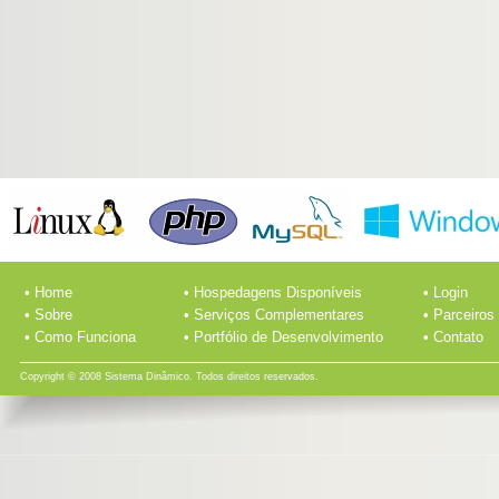
• Home
• Hospedagens Disponíveis
• Login
• Sobre
• Serviços Complementares
• Parceiros
• Como Funciona
• Portfólio de Desenvolvimento
• Contato
Copyright © 2008 Sistema Dinâmico. Todos direitos reservados.