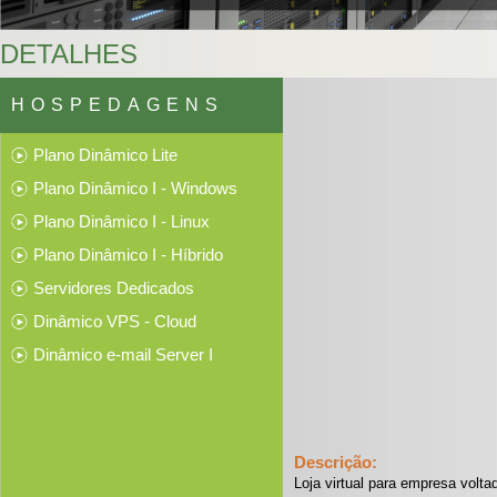
DETALHES
HOSPEDAGENS
Plano Dinâmico Lite
Plano Dinâmico I - Windows
Plano Dinâmico I - Linux
Plano Dinâmico I - Híbrido
Servidores Dedicados
Dinâmico VPS - Cloud
Dinâmico e-mail Server I
Descrição:
Loja virtual para empresa volt