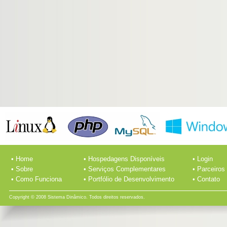
• Home
• Hospedagens Disponíveis
• Login
• Sobre
• Serviços Complementares
• Parceiros
• Como Funciona
• Portfólio de Desenvolvimento
• Contato
Copyright © 2008 Sistema Dinâmico. Todos direitos reservados.